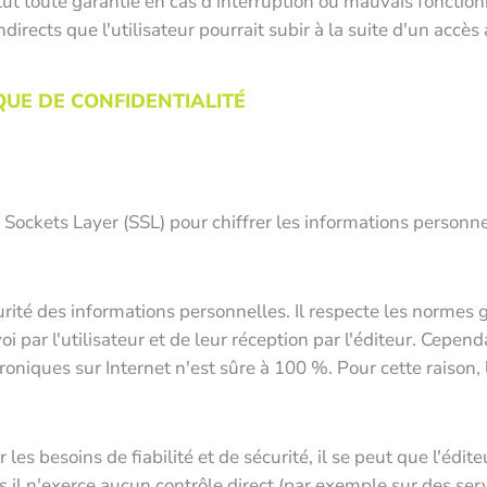
xclut toute garantie en cas d'interruption ou mauvais foncti
ects que l'utilisateur pourrait subir à la suite d'un accès a
IQUE DE CONFIDENTIALITÉ
y Sockets Layer (SSL) pour chiffrer les informations personn
urité des informations personnelles. Il respecte les normes
 par l'utilisateur et de leur réception par l'éditeur. Cepe
iques sur Internet n'est sûre à 100 %. Pour cette raison, l
es besoins de fiabilité et de sécurité, il se peut que l'édi
il n'exerce aucun contrôle direct (par exemple sur des ser