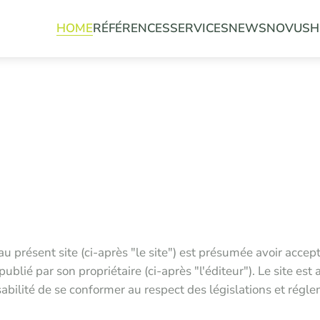
HOME
RÉFÉRENCES
SERVICES
NEWS
NOVUS
H
 au présent site (ci-après "le site") est présumée avoir acce
e publié par son propriétaire (ci-après "l'éditeur"). Le site 
nsabilité de se conformer au respect des législations et régl