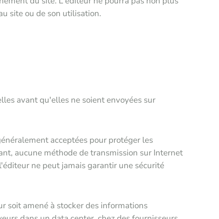
onnement du site. L'éditeur ne pourra pas non plus
u site ou de son utilisation.
elles avant qu'elles ne soient envoyées sur
 généralement acceptées pour protéger les
ndant, aucune méthode de transmission sur Internet
'éditeur ne peut jamais garantir une sécurité
teur soit amené à stocker des informations
veurs dans un data center, chez des fournisseurs