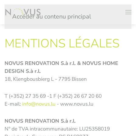
Accéder au contenu principal
MENTIONS LÉGALES
NOVUS
RENOVATION
S.à r.l. & NOVUS HOME
DESIGN S.à r.l.
18, Klengbousbierg
L - 7795 Bissen
T (+352)
27 35 69 -1
F (+352)
26 67 20 60
E-mail:
info@novus.lu
-
www.
novus
.lu
NOVUS
RENOVATION
S.à r.l.
N° de TVA intracommunautaire:
LU
25358019