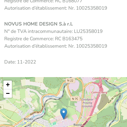
Registre de Commerce: RC
B168077
Autorisation d’établissement: Nr. 100
2
5358019
NOVUS
HOME DESIGN
S.à r.l.
N° de TVA intracommunautaire:
LU
25358019
Registre de Commerce: RC
B163475
Autorisation d’établissement: Nr. 100
2
5358019
Date: 11-2022
+
−