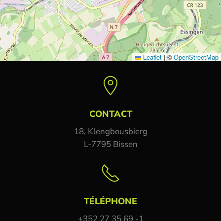
Leaflet
|
©
OpenStreetMap
CONTACT
18, Klengbousbierg
L-7795 Bissen
TÉLÉPHONE
+352 27 35 69 -1