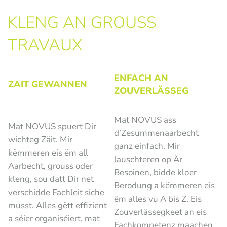
KLENG AN GROUSS
TRAVAUX
ENFACH AN
ZAIT GEWANNEN
ZOUVERLÄSSEG
Mat NOVUS ass
Mat NOVUS spuert Dir
d’Zesummenaarbecht
wichteg Zäit. Mir
ganz einfach. Mir
këmmeren eis ëm all
lauschteren op Är
Aarbecht, grouss oder
Besoinen, bidde kloer
kleng, sou datt Dir net
Berodung a këmmeren eis
verschidde Fachleit siche
ëm alles vu A bis Z. Eis
musst. Alles gëtt effizient
Zouverlässegkeet an eis
a séier organiséiert, mat
Fachkompetenz maachen