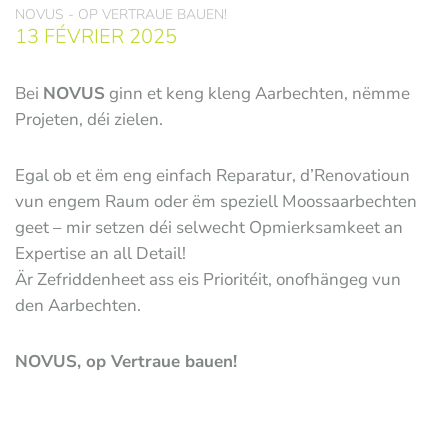
NOVUS - OP VERTRAUE BAUEN!
13 FÉVRIER 2025
Bei
NOVUS
ginn et keng kleng Aarbechten, nëmme
Projeten, déi zielen.
Egal ob et ëm eng einfach Reparatur, d’Renovatioun
vun engem Raum oder ëm speziell Moossaarbechten
geet – mir setzen déi selwecht Opmierksamkeet an
Expertise an all Detail!
Är Zefriddenheet ass eis Prioritéit, onofhängeg vun
den Aarbechten.
NOVUS, op Vertraue bauen!