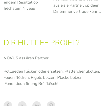
engem Resultat op
aus eis e Partner, op deen
héchstem Niveau
Dir ëmmer vertraue kënnt.
DIR HUTT EE PROJET?
NOVUS
ass ären Partner!
Rolllueden flécken oder ersetzen, Plättercher ukollen,
Fouen flécken, Rigole botzen, Placke botzen,
Fondatioun fir eng Bréifkëscht...