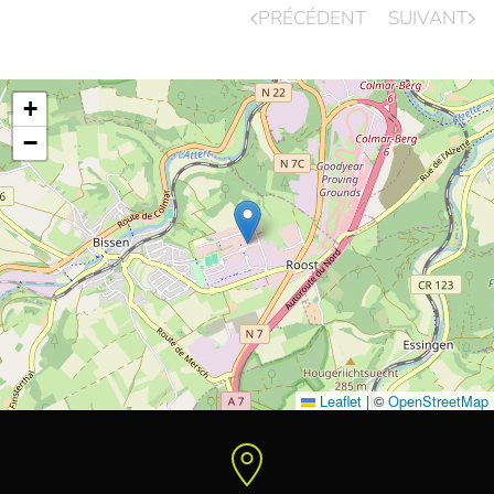
PRÉCÉDENT
SUIVANT
+
−
Leaflet
|
©
OpenStreetMap