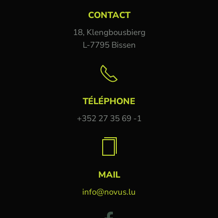
CONTACT
18, Klengbousbierg
L-7795 Bissen
TÉLÉPHONE
+352 27 35 69 -1
MAIL
info@novus.lu