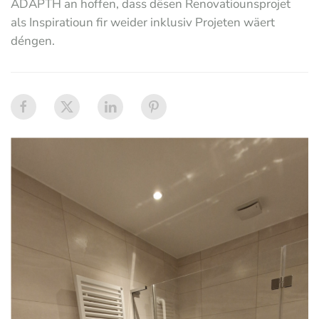
ADAPTH an hoffen, dass dësen Renovatiounsprojet
als Inspiratioun fir weider inklusiv Projeten wäert
déngen.