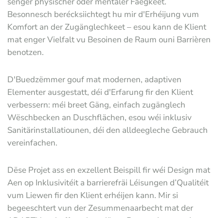
senger physischer oder mentaler Fäegkeet.
Besonnesch berécksiichtegt hu mir d'Erhéijung vum
Komfort an der Zugänglechkeet – esou kann de Klient
mat enger Vielfalt vu Besoinen de Raum ouni Barrièren
benotzen.
D'Buedzëmmer gouf mat modernen, adaptiven
Elementer ausgestatt, déi d'Erfarung fir den Klient
verbessern: méi breet Gäng, einfach zugänglech
Wëschbecken an Duschflächen, esou wéi inklusiv
Sanitärinstallatiounen, déi den alldeegleche Gebrauch
vereinfachen.
Dëse Projet ass en exzellent Beispill fir wéi Design mat
Aen op Inklusivitéit a barrierefräi Léisungen d’Qualitéit
vum Liewen fir den Klient erhéijen kann. Mir si
begeeschtert vun der Zesummenaarbecht mat der