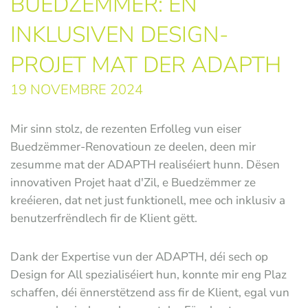
BUEDZËMMER: EN
INKLUSIVEN DESIGN-
PROJET MAT DER ADAPTH
19 NOVEMBRE 2024
Mir sinn stolz, de rezenten Erfolleg vun eiser
Buedzëmmer-Renovatioun ze deelen, deen mir
zesumme mat der ADAPTH realiséiert hunn. Dësen
innovativen Projet haat d'Zil, e Buedzëmmer ze
kreéieren, dat net just funktionell, mee och inklusiv a
benutzerfrëndlech fir de Klient gëtt.
Dank der Expertise vun der ADAPTH, déi sech op
Design for All spezialiséiert hun, konnte mir eng Plaz
schaffen, déi ënnerstëtzend ass fir de Klient, egal vun