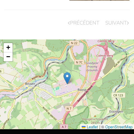
PRÉCÉDENT
SUIVANT
+
−
Leaflet
|
©
OpenStreetMap