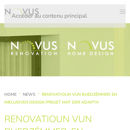
Accéder au contenu principal
HOME
NEWS
RENOVATIOUN VUN BUEDZËMMER: EN
INKLUSIVEN DESIGN-PROJET MAT DER ADAPTH
RENOVATIOUN VUN