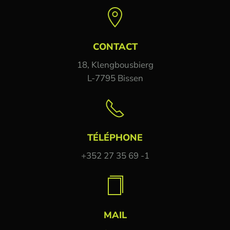
CONTACT
18, Klengbousbierg
L-7795 Bissen
TÉLÉPHONE
+352 27 35 69 -1
MAIL