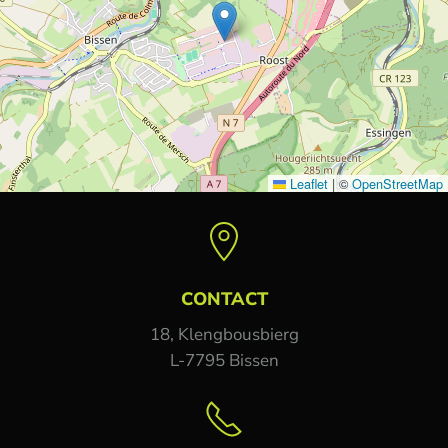
Leaflet
|
©
OpenStreetMap
CONTACT
18, Klengbousbierg
L-7795 Bissen