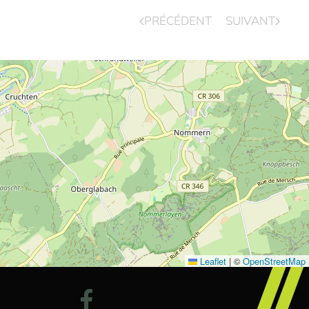
PRÉCÉDENT
SUIVANT
Leaflet
|
©
OpenStreetMap