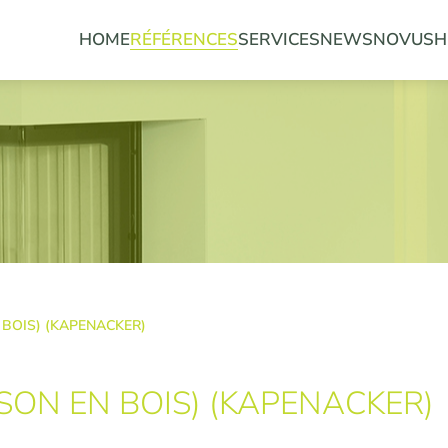
HOME
RÉFÉRENCES
SERVICES
NEWS
NOVUS
H
BOIS) (KAPENACKER)
SON EN BOIS) (KAPENACKER)