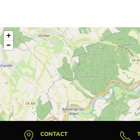
+
−
CONTACT