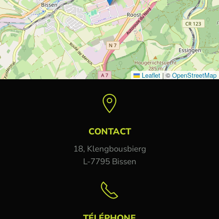
Leaflet
|
©
OpenStreetMap
CONTACT
18, Klengbousbierg
L-7795 Bissen
TÉLÉPHONE