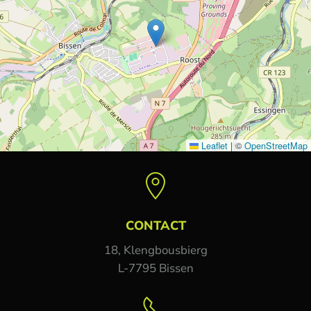
Leaflet
|
©
OpenStreetMap
CONTACT
18, Klengbousbierg
L-7795 Bissen