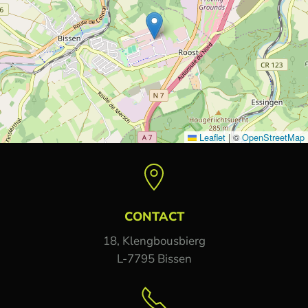
Leaflet
|
©
OpenStreetMap
CONTACT
18, Klengbousbierg
L-7795 Bissen