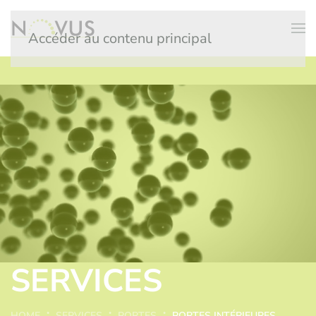
Accéder au contenu principal
SERVICES
HOME
SERVICES
PORTES
PORTES INTÉRIEURES