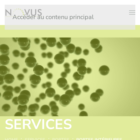
Accéder au contenu principal
SERVICES
HOME
SERVICES
PORTES
PORTES INTÉRIEURES