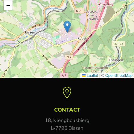
−
Leaflet
|
©
OpenStreetMap
CONTACT
18, Klengbousbierg
L-7795 Bissen