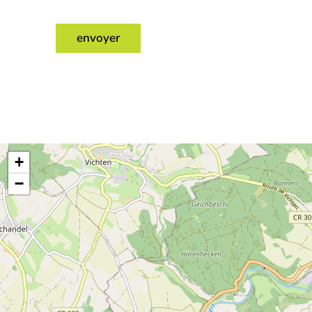
envoyer
+
−