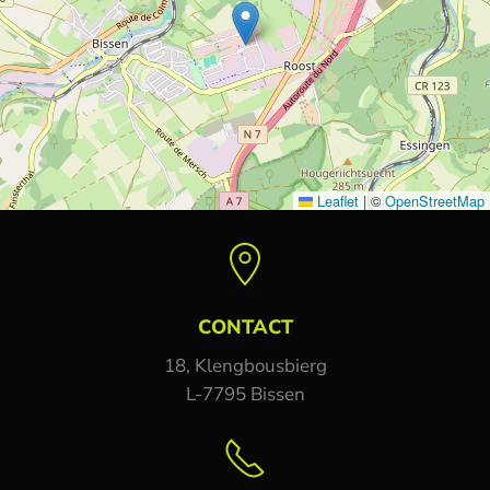
Leaflet
|
©
OpenStreetMap
CONTACT
18, Klengbousbierg
L-7795 Bissen