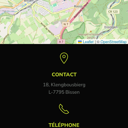
Leaflet
|
©
OpenStreetMap
CONTACT
18, Klengbousbierg
L-7795 Bissen
TÉLÉPHONE