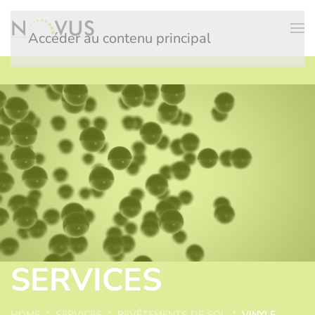
Accéder au contenu principal
SERVICES
HOME
SERVICES
REVÊTEMENTS DE SOL
VINYLE