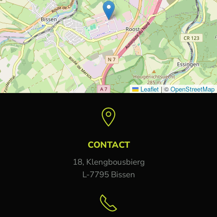
Leaflet
|
©
OpenStreetMap
CONTACT
18, Klengbousbierg
L-7795 Bissen