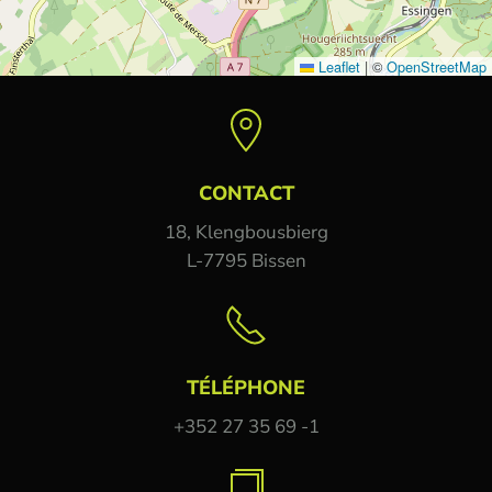
Leaflet
|
©
OpenStreetMap
CONTACT
18, Klengbousbierg
L-7795 Bissen
TÉLÉPHONE
+352 27 35 69 -1