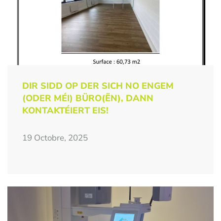
DIR SIDD OP DER SICH NO ENGEM
(ODER MÉI) BÜRO(ËN), DANN
KONTAKTÉIERT EIS!
19 Octobre, 2025