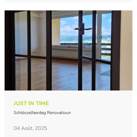
JUST IN TIME
Schlësselfaerdeg Renovatioun
04 Août, 2025